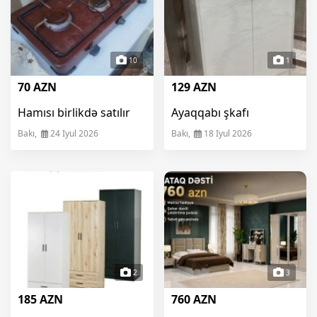
10
1
70 AZN
129 AZN
Hamısı birlikdə satılır
Ayaqqabı şkafı
Bakı,
24 Iyul 2026
Bakı,
18 Iyul 2026
2
3
185 AZN
760 AZN