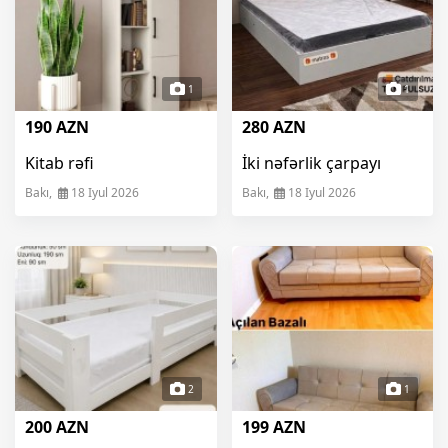
1
1
190 AZN
280 AZN
Kitab rəfi
İki nəfərlik çarpayı
Bakı,
18 Iyul 2026
Bakı,
18 Iyul 2026
2
1
200 AZN
199 AZN