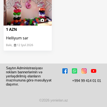
7
1 AZN
Helliyum sar
Bakı,
12 Iyul 2026
Saytın Administrasiyası 
reklam bannerlərinin və 
yerləşdirilmiş elanların 
məzmununa görə məsuliyyət 
+994 99 414 01 01
daşımır.
©2026 yenielan.az