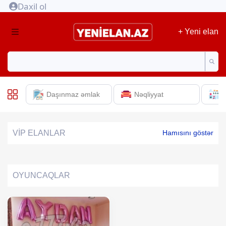
Daxil ol
+ Yeni elan
Daşınmaz əmlak
Nəqliyyat
E
VİP ELANLAR
Hamısını göstər
OYUNCAQLAR