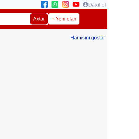
Daxil ol
Axtar
+ Yeni elan
Hamısını göstər