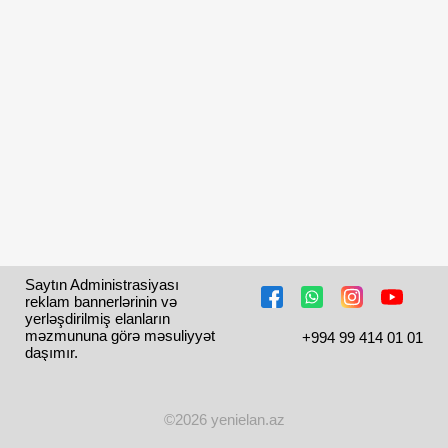
Saytın Administrasiyası 
reklam bannerlərinin və 
yerləşdirilmiş elanların 
məzmununa görə məsuliyyət 
+994 99 414 01 01
daşımır.
©2026 yenielan.az