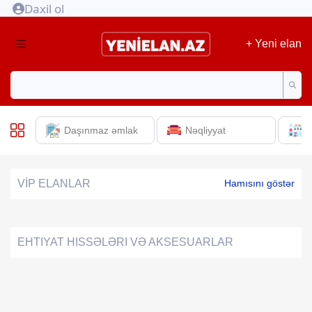
Daxil ol
+ Yeni elan
Daşınmaz əmlak
Nəqliyyat
E
VİP ELANLAR
Hamısını göstər
EHTIYAT HISSƏLƏRI VƏ AKSESUARLAR