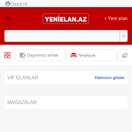
Daxil ol
+ Yeni elan
Daşınmaz əmlak
Nəqliyyat
E
VİP ELANLAR
Hamısını göstər
MAĞAZALAR