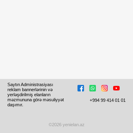
Saytın Administrasiyası 
reklam bannerlərinin və 
yerləşdirilmiş elanların 
məzmununa görə məsuliyyət 
+994 99 414 01 01
daşımır.
©2026 yenielan.az