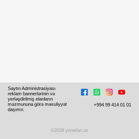
Saytın Administrasiyası 
reklam bannerlərinin və 
yerləşdirilmiş elanların 
məzmununa görə məsuliyyət 
+994 99 414 01 01
daşımır.
©2026 yenielan.az