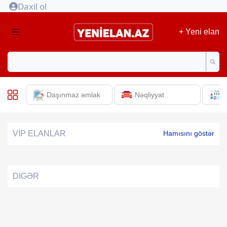
Daxil ol
+ Yeni elan
Daşınmaz əmlak
Nəqliyyat
E
VİP ELANLAR
Hamısını göstər
DIGƏR