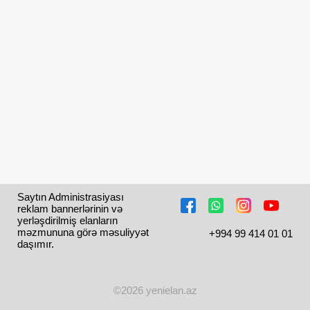
Saytın Administrasiyası 
reklam bannerlərinin və 
yerləşdirilmiş elanların 
məzmununa görə məsuliyyət 
+994 99 414 01 01
daşımır.
©2026 yenielan.az