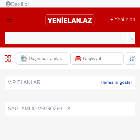
Daxil ol
+ Yeni elan
Daşınmaz əmlak
Nəqliyyat
E
VİP ELANLAR
Hamısını göstər
SAĞLAMLIQ VƏ GÖZƏLLIK