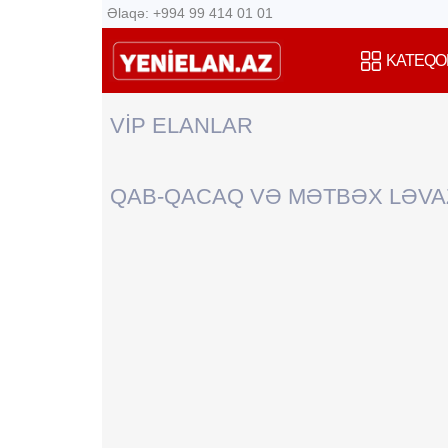
Əlaqə: +994 99 414 01 01
KATEQO
VİP ELANLAR
QAB-QACAQ VƏ MƏTBƏX LƏVA