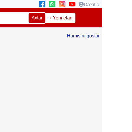
Daxil ol
Axtar
+ Yeni elan
Hamısını göstər