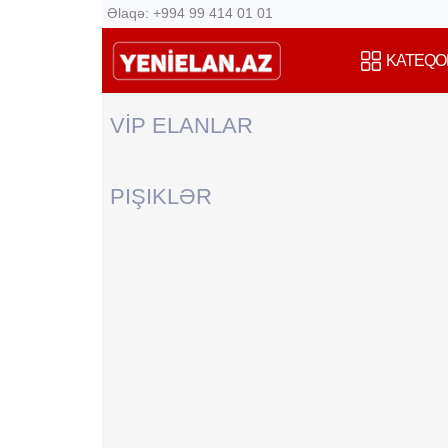
Əlaqə: +994 99 414 01 01
KATEQO
VİP ELANLAR
PIŞIKLƏR