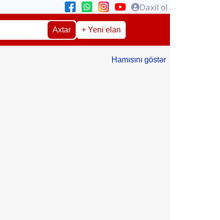
Daxil ol
Axtar
+ Yeni elan
Hamısını göstər