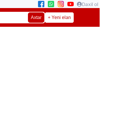
Daxil ol
Axtar
+ Yeni elan