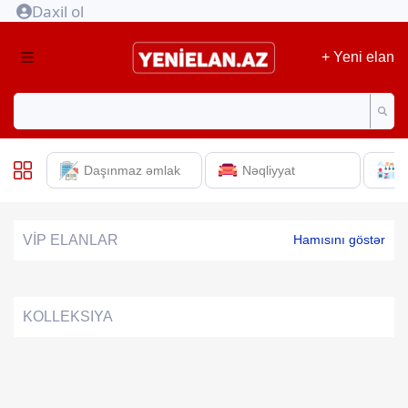
Daxil ol
+ Yeni elan
Daşınmaz əmlak
Nəqliyyat
E
VİP ELANLAR
Hamısını göstər
KOLLEKSIYA