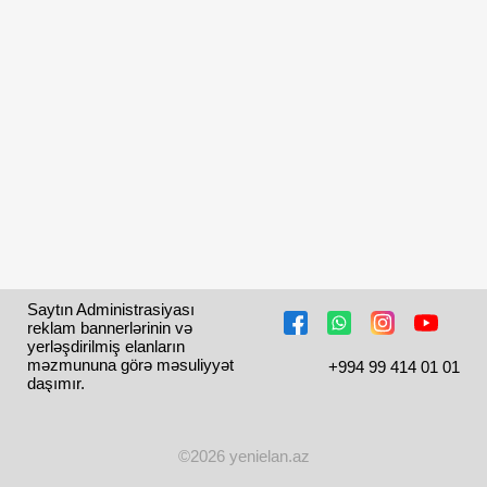
Saytın Administrasiyası 
reklam bannerlərinin və 
yerləşdirilmiş elanların 
məzmununa görə məsuliyyət 
+994 99 414 01 01
daşımır.
©2026 yenielan.az