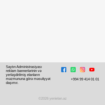
Saytın Administrasiyası 
reklam bannerlərinin və 
yerləşdirilmiş elanların 
məzmununa görə məsuliyyət 
+994 99 414 01 01
daşımır.
©2026 yenielan.az