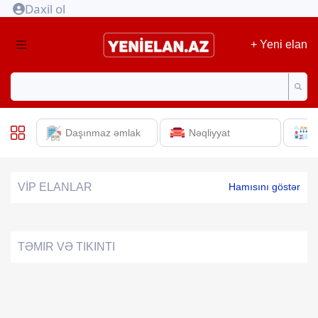
Daxil ol
+ Yeni elan
Daşınmaz əmlak
Nəqliyyat
E
VİP ELANLAR
Hamısını göstər
TƏMIR VƏ TIKINTI